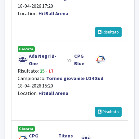
18-04-2026 17:20
Location:
HitBall Arena
Risultato
Giocata
Ada Negri B-
CPG
vs
One
Blue
Risultato:
25
-
17
Campionato:
Torneo giovanile U14 Sud
18-04-2026 15:20
Location:
HitBall Arena
Risultato
Giocata
CPG
Titans