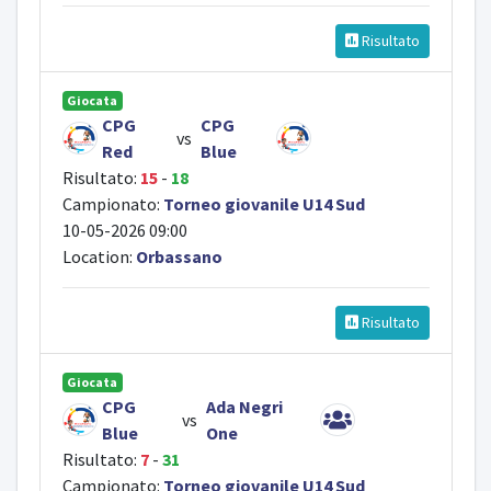
Risultato
Giocata
CPG
CPG
vs
Red
Blue
Risultato:
15
-
18
Campionato:
Torneo giovanile U14 Sud
10-05-2026 09:00
Location:
Orbassano
Risultato
Giocata
CPG
Ada Negri
vs
Blue
One
Risultato:
7
-
31
Campionato:
Torneo giovanile U14 Sud