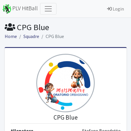
PLV HitBall
Login
CPG Blue
Home
Squadre
CPG Blue
CPG Blue
Allenatore
Stefano Benedetto