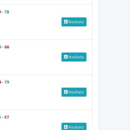
0
-
78
Risultato
9
-
66
Risultato
4
-
79
Risultato
5
-
57
Risultato