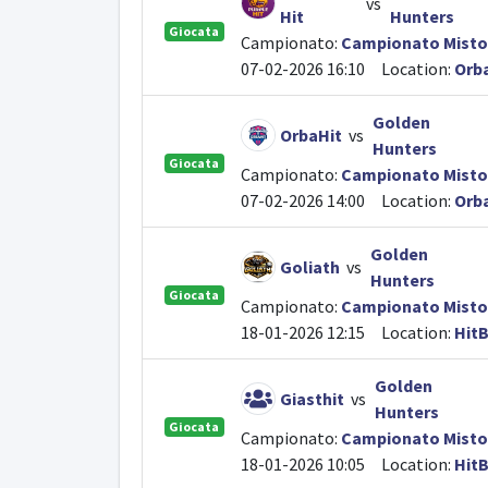
vs
Hit
Hunters
Giocata
Campionato:
Campionato Misto
07-02-2026 16:10
Location:
Orb
Golden
OrbaHit
vs
Hunters
Giocata
Campionato:
Campionato Misto
07-02-2026 14:00
Location:
Orb
Golden
Goliath
vs
Hunters
Giocata
Campionato:
Campionato Misto
18-01-2026 12:15
Location:
HitB
Golden
Giasthit
vs
Hunters
Giocata
Campionato:
Campionato Misto
18-01-2026 10:05
Location:
HitB