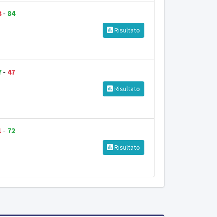
3
-
84
Risultato
7
-
47
Risultato
1
-
72
Risultato