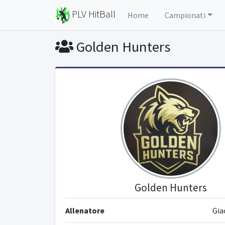
PLV HitBall
Home
Campionati
Golden Hunters
Golden Hunters
Allenatore
Gia