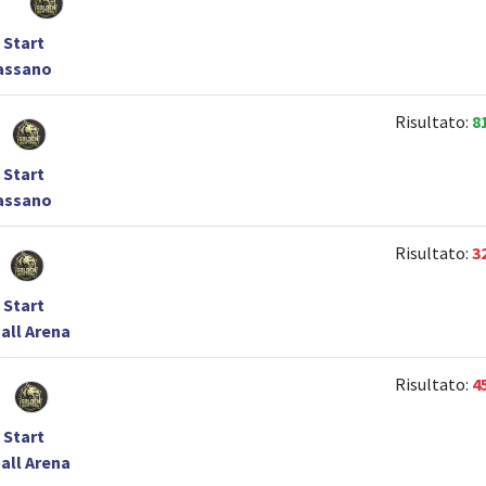
 Start
assano
Risultato:
8
 Start
assano
Risultato:
3
 Start
all Arena
Risultato:
4
 Start
all Arena