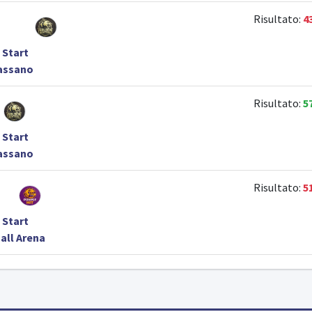
Risultato:
4
 Start
assano
Risultato:
5
 Start
assano
e
Risultato:
5
 Start
all Arena