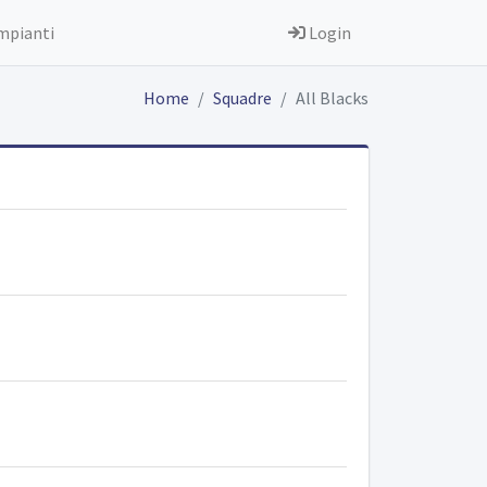
mpianti
Login
Home
Squadre
All Blacks