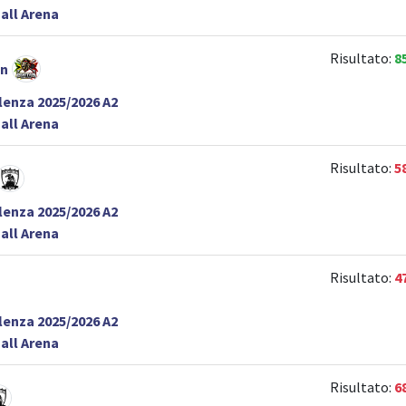
all Arena
Risultato:
8
on
enza 2025/2026 A2
all Arena
Risultato:
5
enza 2025/2026 A2
all Arena
Risultato:
4
enza 2025/2026 A2
all Arena
Risultato:
6