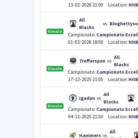
13-02-2026 21:00
Location:
HitB
All
vs
Bioghettys
Blacks
Giocata
Campionato:
Campionato Eccell
01-02-2026 18:50
Location:
HitB
All
Trefferspan
vs
Blacks
Giocata
Campionato:
Campionato Eccell
17-12-2025 21:55
Location:
HitB
All
Igadan
vs
Blacks
Giocata
Campionato:
Campionato Eccell
04-12-2025 21:50
Location:
HitB
All
Hammers
vs