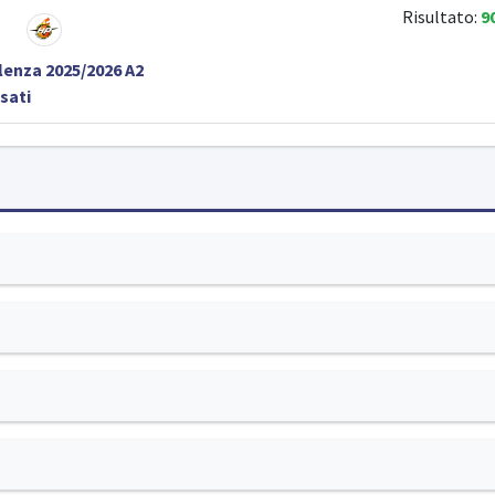
Risultato:
9
enza 2025/2026 A2
sati