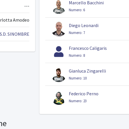
Marcello Bacchini
---
Numero: 6
rlotta Amodeo
Diego Leonardi
Numero: 7
.S.D. SINOMBRE
Francesco Caligaris
Numero: 8
Gianluca Zingarelli
Numero: 10
Federico Perno
Numero: 23
ne