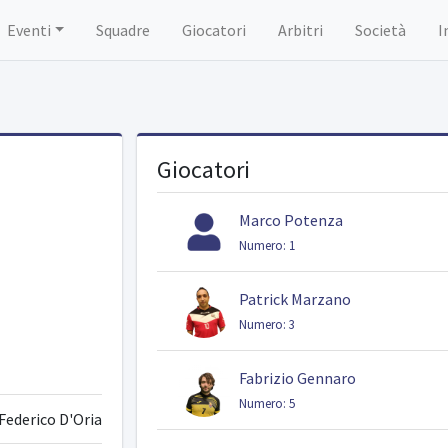
Eventi
Squadre
Giocatori
Arbitri
Società
I
Giocatori
Marco Potenza
Numero: 1
Patrick Marzano
Numero: 3
Fabrizio Gennaro
Numero: 5
Federico D'Oria