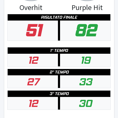
Overhit
Purple Hit
RISULTATO FINALE
51
82
1° TEMPO
12
19
2° TEMPO
27
33
3° TEMPO
12
30