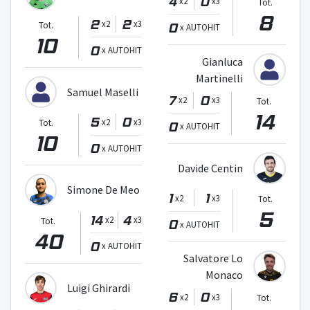
4
0
x2
x3
Tot.
8
2
2
x2
x3
Tot.
0
x AUTOHIT
10
0
x AUTOHIT
Gianluca
Martinelli
Samuel Maselli
7
0
x2
x3
Tot.
14
5
0
x2
x3
Tot.
0
x AUTOHIT
10
0
x AUTOHIT
Davide Centin
Simone De Meo
1
1
x2
x3
Tot.
5
14
4
x2
x3
Tot.
0
x AUTOHIT
40
0
x AUTOHIT
Salvatore Lo
Monaco
Luigi Ghirardi
6
0
x2
x3
Tot.