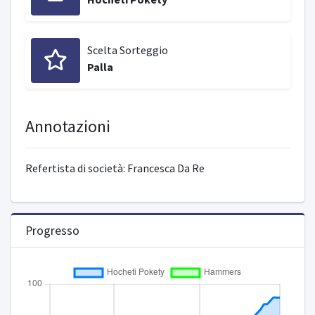
Scelta Sorteggio
Palla
Annotazioni
Refertista di società: Francesca Da Re
Progresso