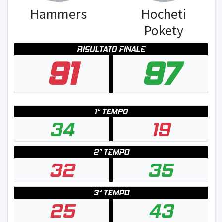
Hammers
Hocheti
Pokety
RISULTATO FINALE
91
97
1° TEMPO
34
19
2° TEMPO
32
35
3° TEMPO
25
43