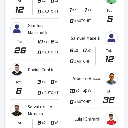
6
0
x2
x3
Tot.
12
1
1
x2
x3
0
Tot.
x AUTOHIT
5
0
x AUTOHIT
Gianluca
Martinelli
Samuel Maselli
10
2
x2
x3
Tot.
26
6
0
x2
x3
Tot.
0
x AUTOHIT
12
0
x AUTOHIT
Davide Centin
Alberto Racco
3
0
x2
x3
Tot.
6
10
4
x2
x3
Tot.
0
x AUTOHIT
32
0
x AUTOHIT
Salvatore Lo
Monaco
Luigi Ghirardi
6
0
x2
x3
Tot.