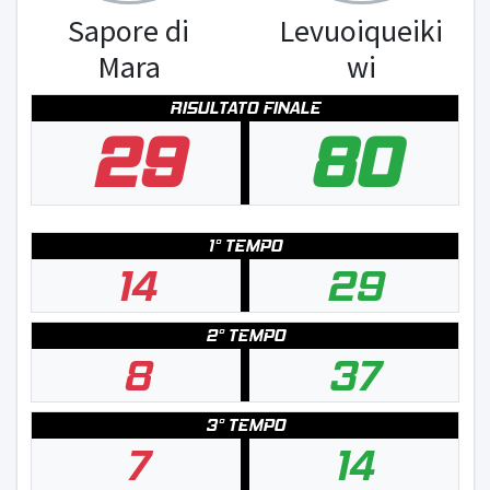
Sapore di
Levuoiqueiki
Mara
wi
RISULTATO FINALE
29
80
1° TEMPO
14
29
2° TEMPO
8
37
3° TEMPO
7
14