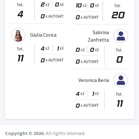
2
0
10
0
x2
x3
Tot.
x2
x3
Tot.
4
20
0
0
x AUTOHIT
x AUTOHIT
Sabrina
Giulia Corica
Zanfretta
4
1
x2
x3
0
0
Tot.
x2
x3
Tot.
11
0
0
x AUTOHIT
0
x AUTOHIT
Veronica Beria
4
1
x2
x3
Tot.
11
0
x AUTOHIT
Copyright © 2026.
All rights reserved.