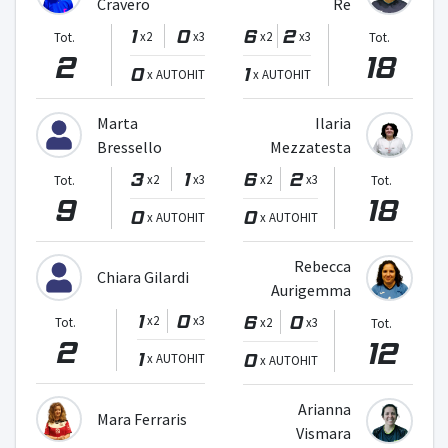
Cravero
Re
1
0
6
2
x2
x3
x2
x3
Tot.
Tot.
2
18
0
1
x AUTOHIT
x AUTOHIT
Marta
Ilaria
Bressello
Mezzatesta
3
1
6
2
x2
x3
x2
x3
Tot.
Tot.
9
18
0
0
x AUTOHIT
x AUTOHIT
Rebecca
Chiara Gilardi
Aurigemma
1
0
6
0
x2
x3
Tot.
x2
x3
Tot.
2
12
1
0
x AUTOHIT
x AUTOHIT
Arianna
Mara Ferraris
Vismara