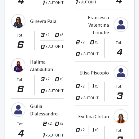
4
1
1
x AUTOHIT
x AUTOHIT
Francesca
Ginevra Pala
Valentina
Timohe
3
0
x2
x3
Tot.
6
2
0
x2
x3
Tot.
0
x AUTOHIT
4
0
x AUTOHIT
Halima
Alabdullah
Elisa Piscopio
3
0
x2
x3
Tot.
0
1
6
x2
x3
Tot.
0
x AUTOHIT
3
0
x AUTOHIT
Giulia
D'alessandro
Evelina Chitan
2
0
x2
x3
Tot.
0
1
4
x2
x3
Tot.
1
x AUTOHIT