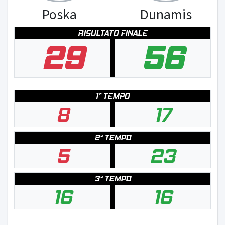
Poska
Dunamis
RISULTATO FINALE
29
56
1° TEMPO
8
17
2° TEMPO
5
23
3° TEMPO
16
16