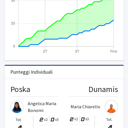
Punteggi Individuali
Poska
Dunamis
Angelica Maria
Maria Chiarello
Bonomi
2
0
2
0
x2
x3
x2
x3
Tot.
Tot.
4