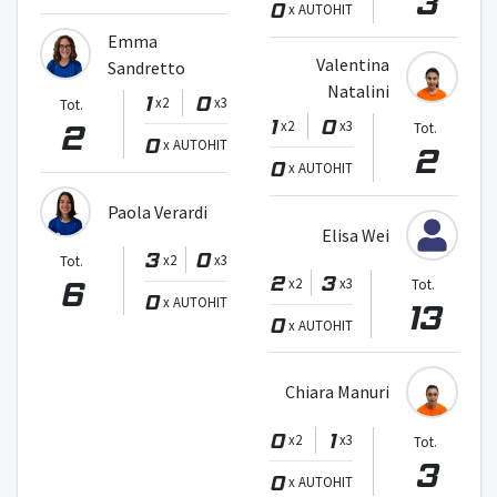
3
0
x AUTOHIT
Emma
Valentina
Sandretto
Natalini
1
0
x2
x3
Tot.
1
0
2
x2
x3
Tot.
0
x AUTOHIT
2
0
x AUTOHIT
Paola Verardi
Elisa Wei
3
0
x2
x3
Tot.
2
3
6
x2
x3
Tot.
0
x AUTOHIT
13
0
x AUTOHIT
Chiara Manuri
0
1
x2
x3
Tot.
3
0
x AUTOHIT