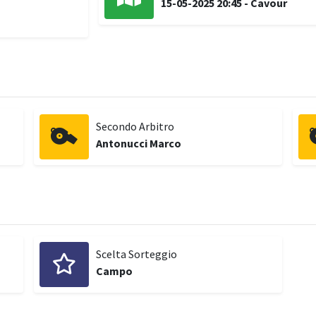
15-05-2025 20:45 - Cavour
Secondo Arbitro
Antonucci Marco
Scelta Sorteggio
Campo