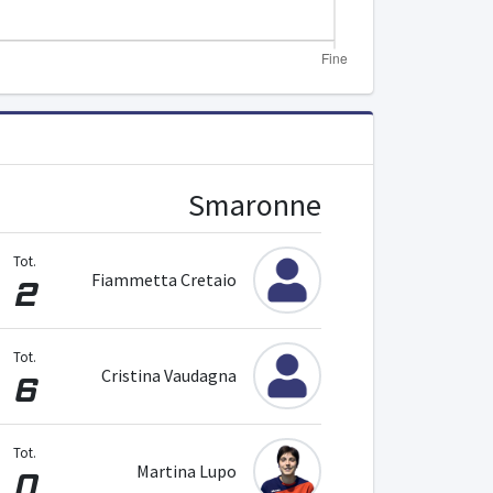
Smaronne
Tot.
Fiammetta Cretaio
2
Tot.
Cristina Vaudagna
6
Tot.
Martina Lupo
0