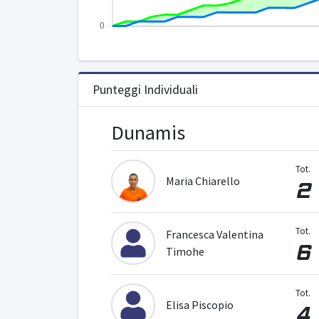
Punteggi Individuali
Dunamis
Tot.
Maria Chiarello
2
Tot.
Francesca Valentina
6
Timohe
Tot.
Elisa Piscopio
4