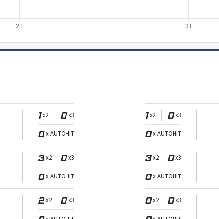
1
0
1
0
x2
x3
x2
x3
0
0
x AUTOHIT
x AUTOHIT
3
0
3
0
x2
x3
x2
x3
0
0
x AUTOHIT
x AUTOHIT
2
0
0
0
x2
x3
x2
x3
0
0
x AUTOHIT
x AUTOHIT