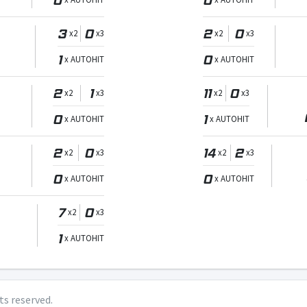
3
0
2
0
x2
x3
x2
x3
1
0
x AUTOHIT
x AUTOHIT
2
1
11
0
x2
x3
x2
x3
0
1
x AUTOHIT
x AUTOHIT
2
0
14
2
x2
x3
x2
x3
0
0
x AUTOHIT
x AUTOHIT
7
0
x2
x3
1
x AUTOHIT
ts reserved.