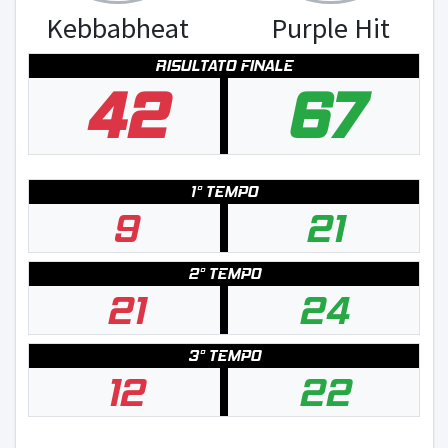
Kebbabheat
Purple Hit
RISULTATO FINALE
42
67
1° TEMPO
9
21
2° TEMPO
21
24
3° TEMPO
12
22