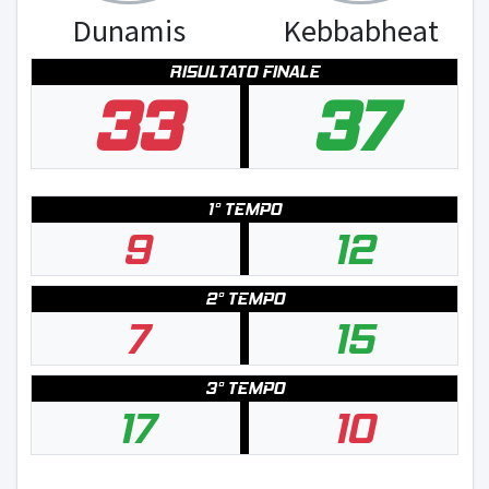
Dunamis
Kebbabheat
RISULTATO FINALE
33
37
1° TEMPO
9
12
2° TEMPO
7
15
3° TEMPO
17
10