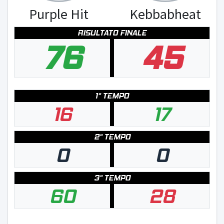
Purple Hit
Kebbabheat
RISULTATO FINALE
76
45
1° TEMPO
16
17
2° TEMPO
0
0
3° TEMPO
60
28