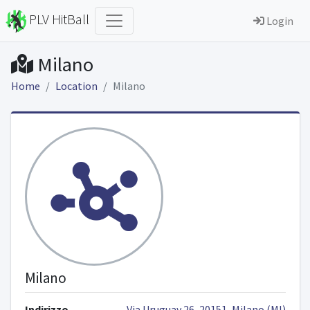
PLV HitBall
Login
Milano
Home
Location
Milano
Milano
Indirizzo
Via Uruguay 26, 20151, Milano (MI)