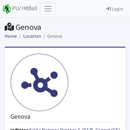
PLV HitBall
Login
Genova
Home
Location
Genova
Genova
Indirizzo
Salita Negrone Durazzo 3, 16125, Genova (GE)