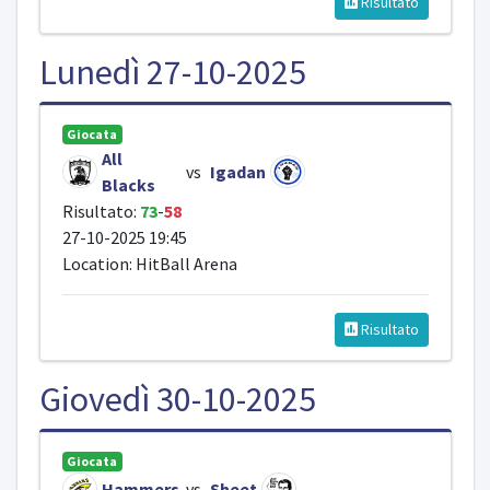
Risultato
Lunedì 27-10-2025
Giocata
All
vs
Igadan
Blacks
Risultato:
73
-
58
27-10-2025 19:45
Location: HitBall Arena
Risultato
Giovedì 30-10-2025
Giocata
Hammers
vs
Sheet