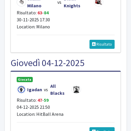
vs
Milano
Knights
Risultato:
63
-
84
30-11-2025 17:30
Location: Milano
Risultato
Giovedì 04-12-2025
Giocata
All
Igadan
vs
Blacks
Risultato:
47
-
59
04-12-2025 21:50
Location: HitBall Arena