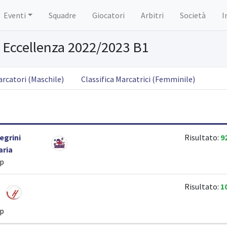
Eventi
Squadre
Giocatori
Arbitri
Società
I
Eccellenza 2022/2023 B1
arcatori (Maschile)
Classifica Marcatrici (Femminile)
egrini
Risultato:
9
aria
ip
Risultato:
1
ip