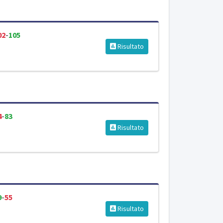
02
-
105
Risultato
4
-
83
Risultato
9
-
55
Risultato