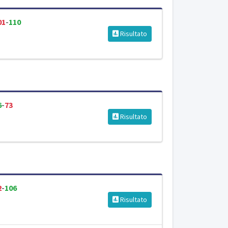
01
-
110
Risultato
6
-
73
Risultato
2
-
106
Risultato