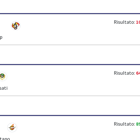
Risultato:
1
ip
Risultato:
6
sati
Risultato:
8
itano