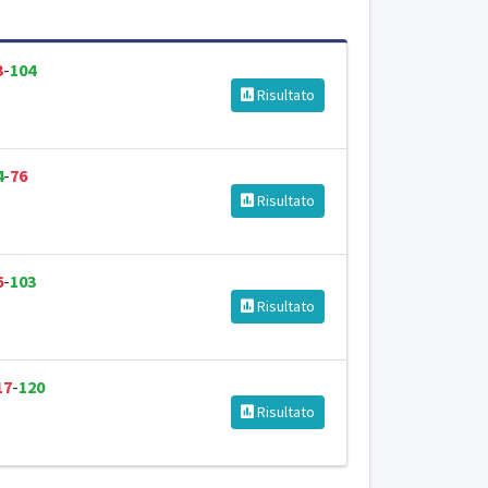
3
-
104
Risultato
4
-
76
Risultato
6
-
103
Risultato
17
-
120
Risultato