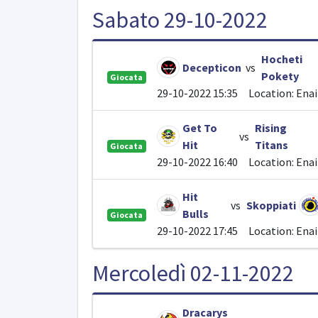
Sabato 29-10-2022
Hocheti
Decepticon
vs
Pokety
Giocata
29-10-2022 15:35
Location: Ena
Get To
Rising
vs
Hit
Titans
Giocata
29-10-2022 16:40
Location: Ena
Hit
vs
Skoppiati
Bulls
Giocata
29-10-2022 17:45
Location: Ena
Mercoledì 02-11-2022
Dracarys