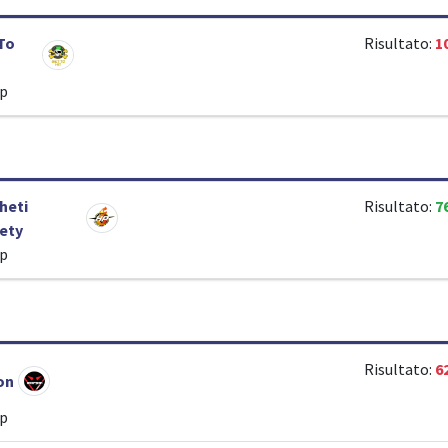
To
Risultato:
1
ip
heti
Risultato:
7
ety
ip
Risultato:
6
on
ip