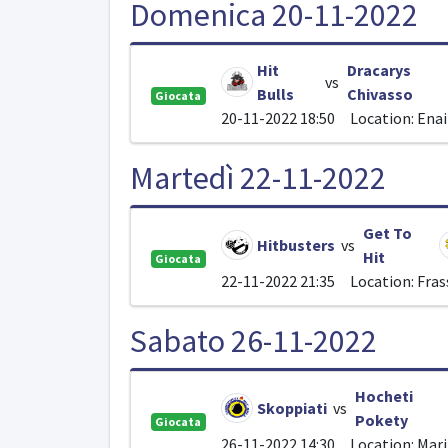
Domenica 20-11-2022
Hit
Dracarys
vs
Bulls
Chivasso
Giocata
20-11-2022 18:50
Location: Ena
Martedì 22-11-2022
Get To
Hitbusters
vs
Hit
Giocata
22-11-2022 21:35
Location: Fras
Sabato 26-11-2022
Hocheti
Skoppiati
vs
Pokety
Giocata
26-11-2022 14:30
Location: Mar