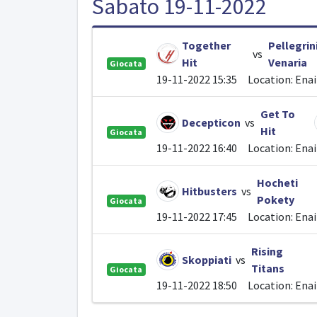
Sabato 19-11-2022
Together
Pellegrin
vs
Hit
Venaria
Giocata
19-11-2022 15:35
Location: Ena
Get To
Decepticon
vs
Hit
Giocata
19-11-2022 16:40
Location: Ena
Hocheti
Hitbusters
vs
Pokety
Giocata
19-11-2022 17:45
Location: Ena
Rising
Skoppiati
vs
Titans
Giocata
19-11-2022 18:50
Location: Ena