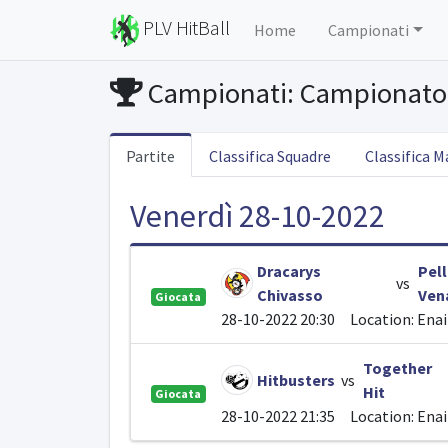
PLV HitBall
Home
Campionati
Campionati: Campionato 
Partite
Classifica Squadre
Classifica M
Venerdì 28-10-2022
Dracarys
Pell
vs
Chivasso
Ven
Giocata
28-10-2022 20:30
Location: Ena
Together
Hitbusters
vs
Hit
Giocata
28-10-2022 21:35
Location: Ena