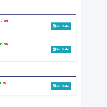
17
-
89
Risultato
05
-
96
Risultato
4
-
75
Risultato