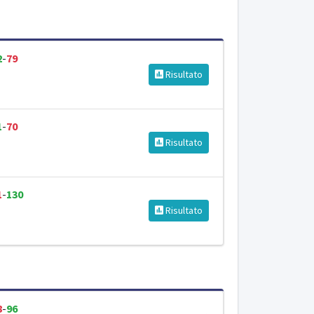
2
-
79
Risultato
1
-
70
Risultato
1
-
130
Risultato
8
-
96