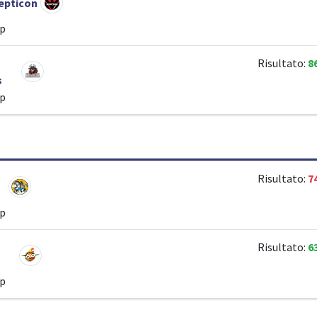
epticon
ip
Risultato:
8
s
ip
Risultato:
7
ip
Risultato:
6
ip