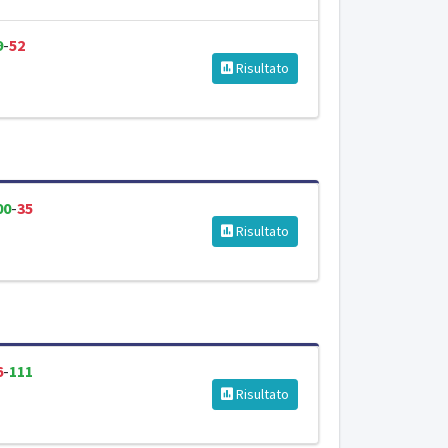
9
-
52
Risultato
00
-
35
Risultato
6
-
111
Risultato