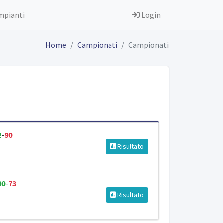
mpianti
Login
Home
Campionati
Campionati
2
-
90
Risultato
00
-
73
Risultato