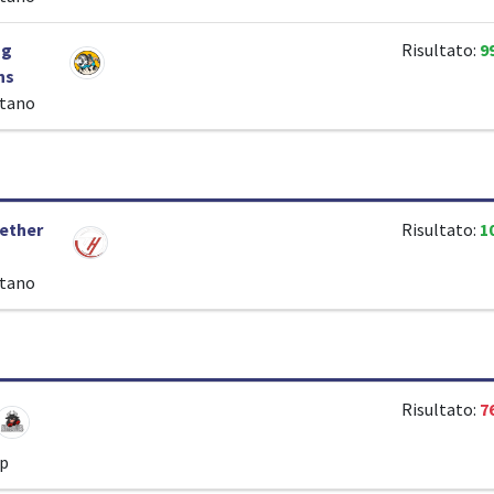
ng
Risultato:
9
ns
itano
ether
Risultato:
1
itano
Risultato:
7
ip